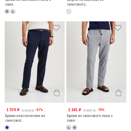
завя...
смесового...
1 574
1 181
-51%
-72%
o
o
3 254
4 357
o
o
Брюки классические из
Брюки из смесового льна с
смесовог...
завя...