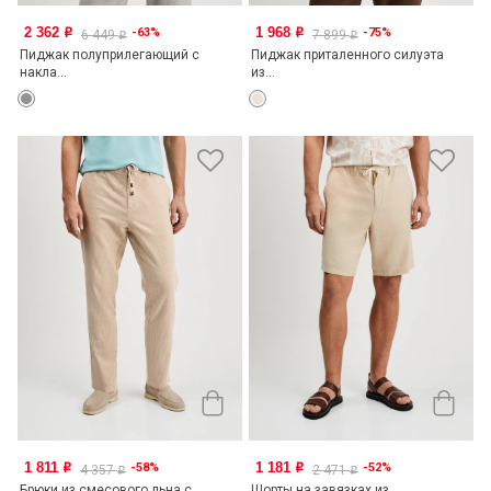
2 362
1 968
-63%
-75%
o
o
6 449
7 899
o
o
Пиджак полуприлегающий с
Пиджак приталенного силуэта
накла...
из...
1 811
1 181
-58%
-52%
o
o
4 357
2 471
o
o
Брюки из смесового льна с
Шорты на завязках из