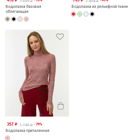
476
749
-70%
-49%
o
o
1 599
1 494
o
o
Водолазка базовая
Водолазка из рельефной ткани
облегающая
357
-79%
o
1 749
o
Водолазка приталенная