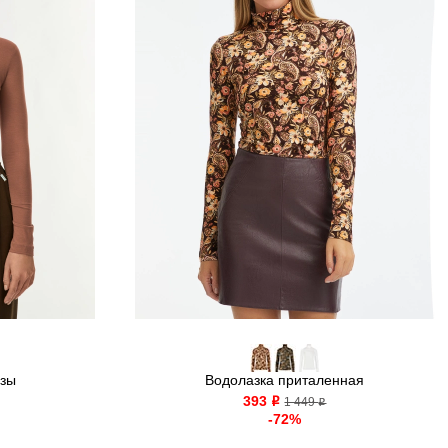
озы
Водолазка приталенная
393
o
1 449
o
-72%