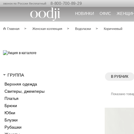
8-800-700-89-29
звонок по России бесплатный
НОВИНКИ
ОФИС
ЖЕНЩИ
Главная
Женская коллекция
Водолазки
Коричневый
ГРУППА
В РУБЧИК
Верхняя одежда
Свитеры, джемперы
Показано товар
Платья
Брюки
Юбки
Блузки
Рубашки