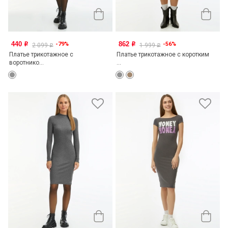
440
862
-79%
-56%
o
o
2 099
1 999
o
o
Платье трикотажное с
Платье трикотажное с коротким
воротнико...
...