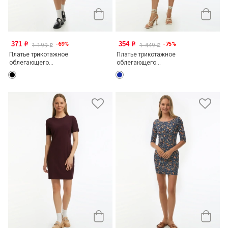
371
354
-69%
-75%
o
o
1 199
1 449
o
o
Платье трикотажное
Платье трикотажное
облегающего...
облегающего...