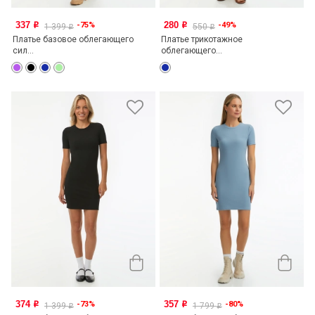
337
280
-75%
-49%
o
o
1 399
550
o
o
Платье базовое облегающего
Платье трикотажное
сил...
облегающего...
374
357
-73%
-80%
o
o
1 399
1 799
o
o