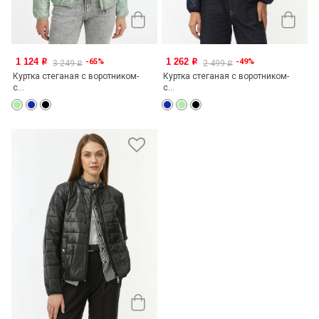
1 124
1 262
-65%
-49%
o
o
3 249
2 499
o
o
Куртка стеганая с воротником-
Куртка стеганая с воротником-
с...
с...