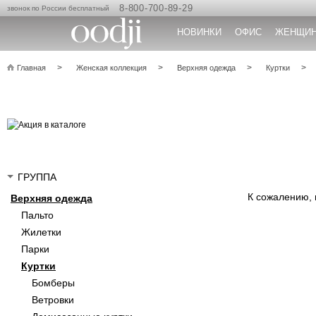
8-800-700-89-29
звонок по России бесплатный
НОВИНКИ
ОФИС
ЖЕНЩИ
Главная
Женская коллекция
Верхняя одежда
Куртки
ГРУППА
К сожалению,
Верхняя одежда
Пальто
Жилетки
Парки
Куртки
Бомберы
Ветровки