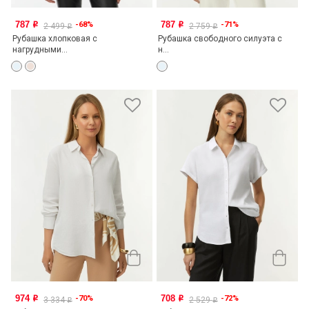
787
787
-68%
-71%
o
o
2 499
2 759
o
o
Рубашка хлопковая с
Рубашка свободного силуэта с
нагрудными...
н...
974
708
-70%
-72%
o
o
3 334
2 529
o
o