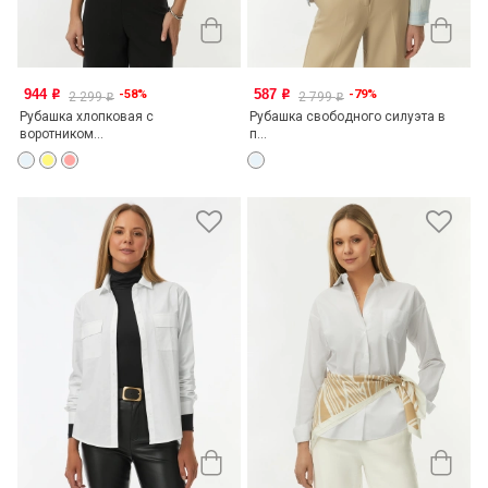
944
587
-58%
-79%
o
o
2 299
2 799
o
o
Рубашка хлопковая с
Рубашка свободного силуэта в
воротником...
п...