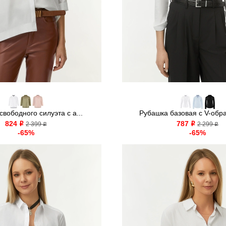
вободного силуэта с а...
Рубашка базовая с V-обра
824
787
o
2 399
o
2 299
o
o
-65%
-65%