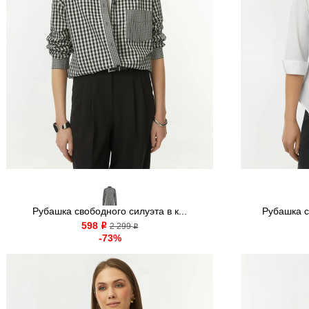
Рубашка свободного силуэта в к...
Рубашка с
598
o
2 299
o
-73%