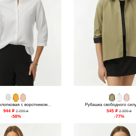
лопковая с воротником...
Рубашка свободного силуэ
944
545
o
2 299
o
2 399
o
o
-58%
-77%