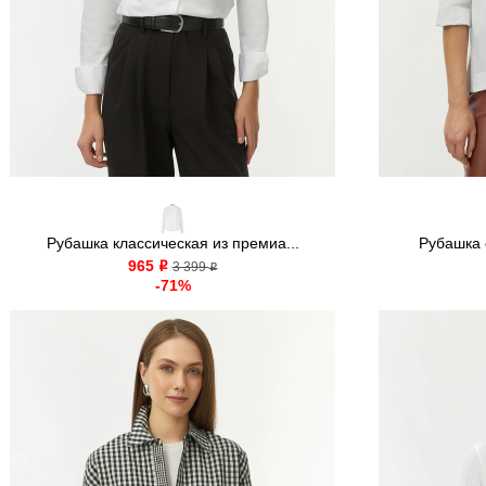
Рубашка классическая из премиа...
Рубашка с
965
o
3 399
o
-71%