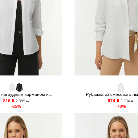
 нагрудным карманом и...
Рубашка из смесового льн
816
974
o
2 399
o
3 334
o
o
-65%
-70%