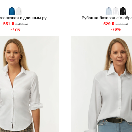
лопковая с длинным ру...
Рубашка базовая с V-обра
551
529
o
2 499
o
2 299
o
o
-77%
-76%