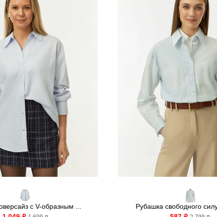
версайз с V-образным ...
Рубашка свободного силуэ
1 049
587