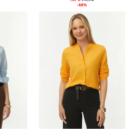
o
2 499
o
-68%