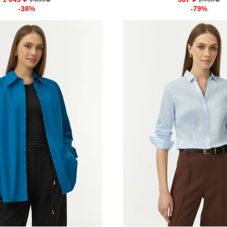
o
1 699
o
2 799
o
o
-38%
-79%