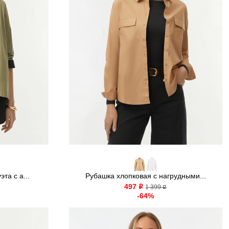
та с а...
Рубашка хлопковая с нагрудными...
497
o
1 399
o
-64%