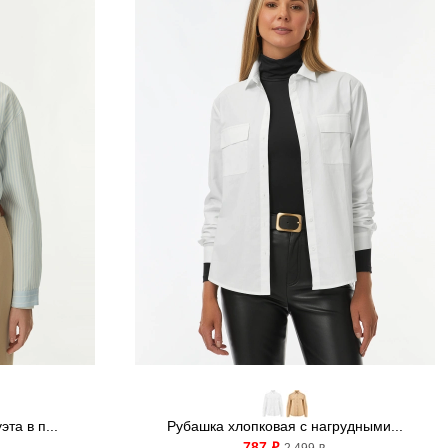
та в п...
Рубашка хлопковая с нагрудными...
787