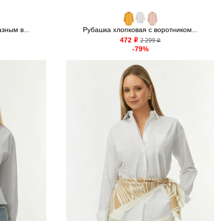
зным в...
Рубашка хлопковая с воротником...
472
o
2 299
o
-79%