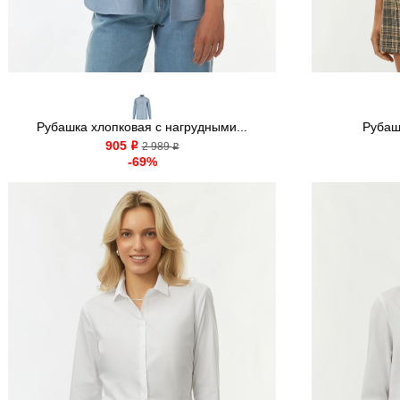
Рубашка хлопковая с нагрудными...
Рубаш
905
o
2 989
o
-69%