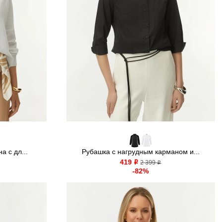
а с дл...
Рубашка с нагрудным карманом и...
419
o
2 399
o
-82%