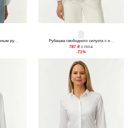
ным ру...
Рубашка свободного силуэта с н...
787
o
2 759
o
-71%