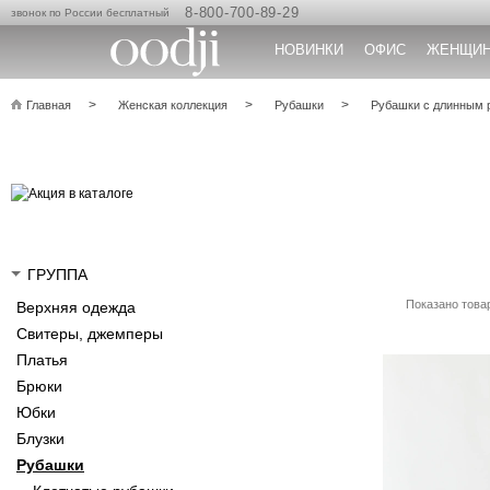
8-800-700-89-29
звонок по России бесплатный
НОВИНКИ
ОФИС
ЖЕНЩИ
Главная
Женская коллекция
Рубашки
Рубашки с длинным 
ГРУППА
Показано товар
Верхняя одежда
Свитеры, джемперы
Платья
Брюки
Юбки
Блузки
Рубашки