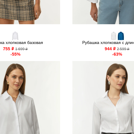
ка хлопковая базовая
Рубашка хлопковая с длин
755
944
o
1 699
o
2 599
o
o
-55%
-63%