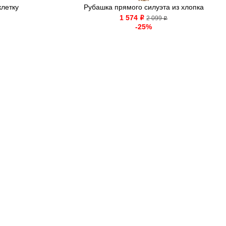
клетку
Рубашка прямого силуэта из хлопка
1 574
o
2 099
o
-25%