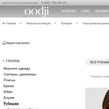
8-800-700-89-29
звонок по России бесплатный
НОВИНКИ
ОФИС
ЖЕНЩИ
Главная
Женская коллекция
Рубашки
Повседневные руба
ГРУППА
ВСЕ РУБАШ
Верхняя одежда
Свитеры, джемперы
Показано товар
Платья
Брюки
Юбки
Блузки
Рубашки