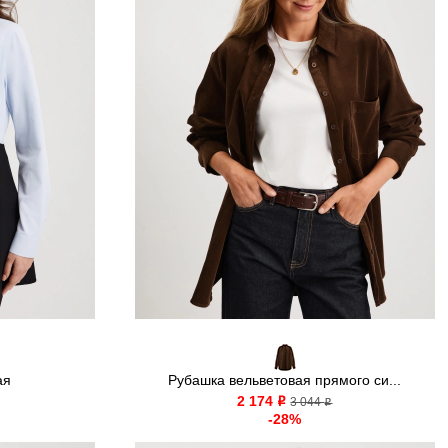
ая
Рубашка вельветовая прямого си...
2 174
o
3 044
o
-28%