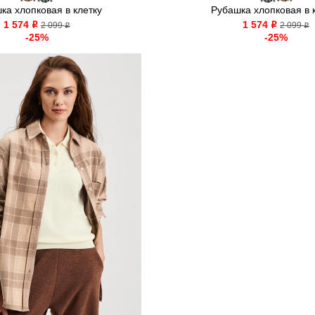
ка хлопковая в клетку
Рубашка хлопковая в 
1 574
1 574
o
2 099
o
2 099
o
o
-25%
-25%