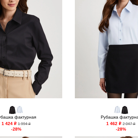
убашка фактурная
Рубашка фактурн
1 424
1 462
o
1 994
o
2 047
o
o
-28%
-28%