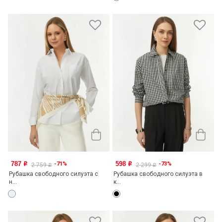
787
598
-71%
-73%
o
o
2 759
2 299
o
o
Рубашка свободного силуэта с
Рубашка свободного силуэта в
н...
к...