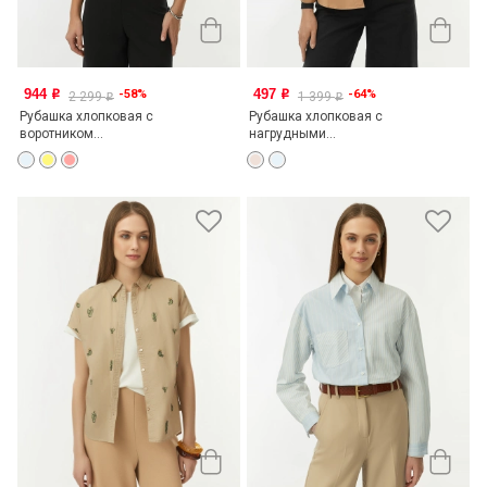
944
497
-58%
-64%
o
o
2 299
1 399
o
o
Рубашка хлопковая с
Рубашка хлопковая с
воротником...
нагрудными...