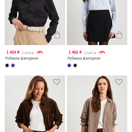
1 424
1 462
-28%
-28%
o
o
1 994
2 047
o
o
Рубашка фактурная
Рубашка фактурная