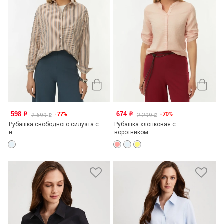
598
674
-77%
-70%
o
o
2 699
2 299
o
o
Рубашка свободного силуэта с
Рубашка хлопковая с
н...
воротником...