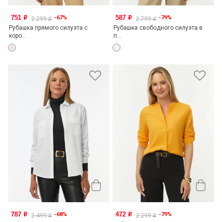
751
587
-67%
-79%
o
o
2 299
2 799
o
o
Рубашка прямого силуэта с
Рубашка свободного силуэта в
коро...
п...
787
472
-68%
-79%
o
o
2 499
2 299
o
o