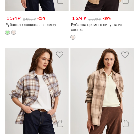
1 574
1 574
-25%
-25%
o
o
2 099
2 099
o
o
Рубашка хлопковая в клетку
Рубашка прямого силуэта из
хлопка