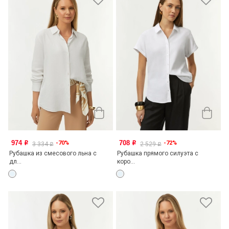
974
708
-70%
-72%
o
o
3 334
2 529
o
o
Рубашка из смесового льна с
Рубашка прямого силуэта с
дл...
коро...