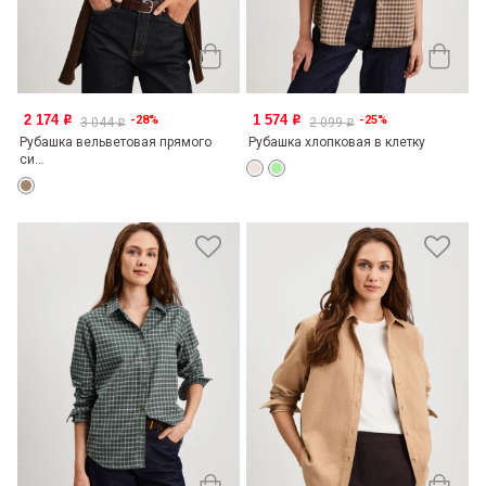
2 174
1 574
-28%
-25%
o
o
3 044
2 099
o
o
Рубашка вельветовая прямого
Рубашка хлопковая в клетку
си...