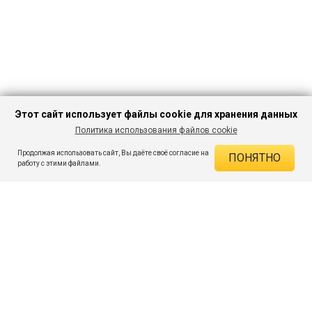
Этот сайт использует файлы cookie для хранения данных
Политика использования файлов cookie
В КОРЗИНУ
1 424 ₽
1 994 ₽
-28%
Продолжая использовать сайт, Вы даёте своё согласие на
ПОНЯТНО
ДЕЙСТВУЮЩИЕ СКИДКИ
работу с этими файлами.
Скидка на товар 28% :
570 ₽
ПОДПИШИСЬ НА АКЦИИ И СКИДКИ
При оплате онлайн 5% :
71 ₽
Экономия :
641 ₽
Я даю согласие на получение рассылок по электронной почте.
O компании
Таблица размеров