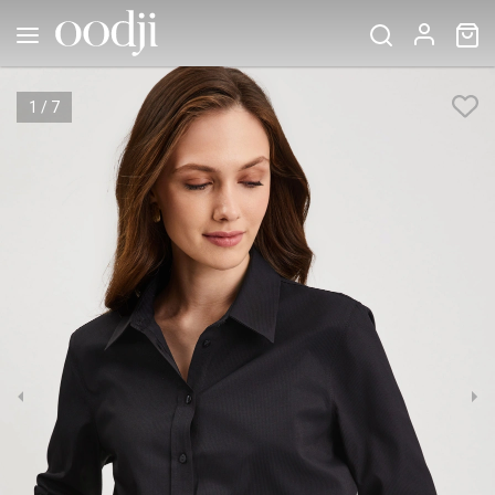
1
/
7