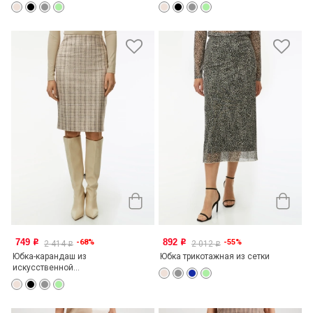
749
892
-68%
-55%
o
o
2 414
2 012
o
o
Юбка-карандаш из
Юбка трикотажная из сетки
искусственной...