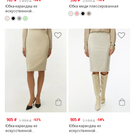
787
598
-58%
-76%
o
o
1 899
2 599
o
o
Юбка-карандаш из
Юбка миди плиссированная
искусственной...
905
905
-53%
-58%
o
o
1 954
2 184
o
o
Юбка-карандаш из
Юбка-карандаш из
искусственной...
искусственной...