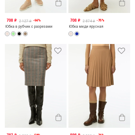
708
708
-66%
-75%
o
o
2 127
2 874
o
o
Юбка в рубчик с разрезами
Юбка миди ярусная