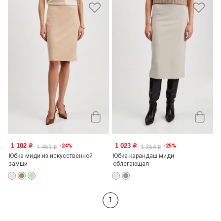
1 102
1 023
-24%
-25%
o
o
1 469
1 364
o
o
Юбка миди из искусственной
Юбка-карандаш миди
замши
облегающая
1