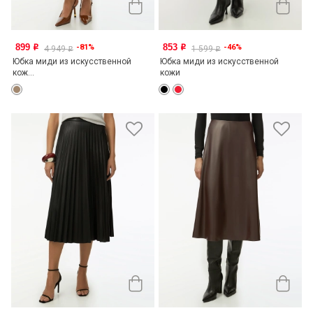
899
853
-81%
-46%
o
o
4 949
1 599
o
o
Юбка миди из искусственной
Юбка миди из искусственной
кож...
кожи