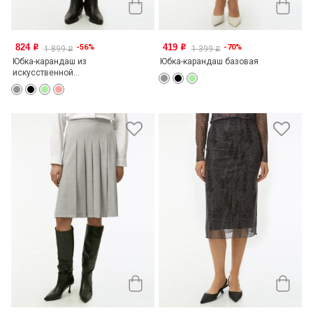
824
419
-56%
-70%
o
o
1 899
1 399
o
o
Юбка-карандаш из
Юбка-карандаш базовая
искусственной...