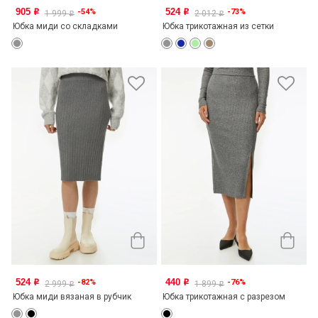
905
524
-54%
-73%
o
o
1 999
2 012
o
o
Юбка миди со складками
Юбка трикотажная из сетки
524
440
-82%
-76%
o
o
2 999
1 899
o
o
Юбка миди вязаная в рубчик
Юбка трикотажная с разрезом