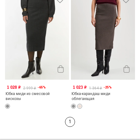
1 028
1 023
-65%
-25%
o
o
2 999
1 364
o
o
Юбка миди из смесовой
Юбка-карандаш миди
вискозы
облегающая
1