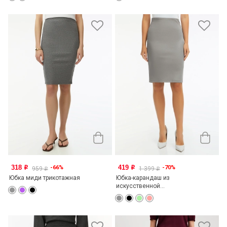
318
419
-66%
-70%
o
o
959
1 399
o
o
Юбка миди трикотажная
Юбка-карандаш из
искусственной...