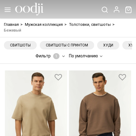
Главная
>
Мужская коллекция
>
Толстовки, свитшоты
>
Бежевый
СВИТШОТЫ
СВИТШОТЫ С ПРИНТОМ
ХУДИ
ХУД
Фильтр
По умолчанию
1