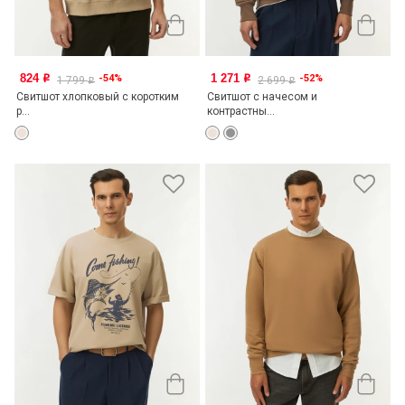
824
1 271
-54%
-52%
o
o
1 799
2 699
o
o
Свитшот хлопковый с коротким
Свитшот с начесом и
р...
контрастны...