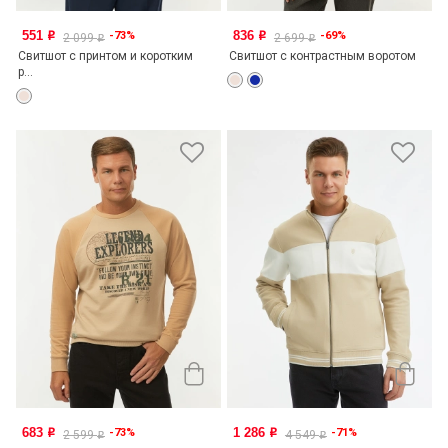
551
836
-73%
-69%
o
o
2 099
2 699
o
o
Свитшот с принтом и коротким
Свитшот с контрастным воротом
р...
683
1 286
-73%
-71%
o
o
2 599
4 549
o
o