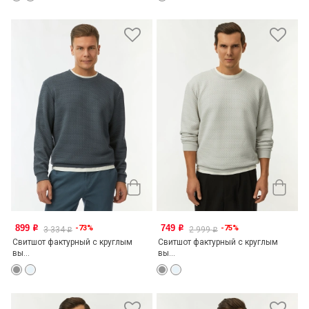
899
749
-73%
-75%
o
o
3 334
2 999
o
o
Свитшот фактурный с круглым
Свитшот фактурный с круглым
вы...
вы...