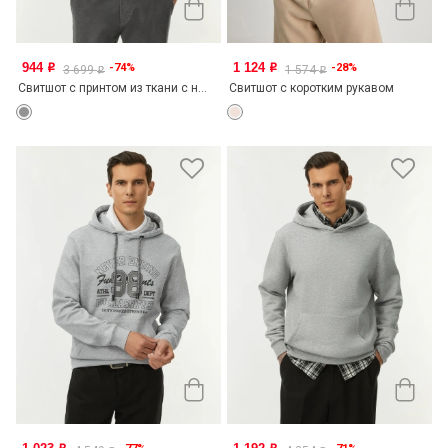
944
1 124
-74%
-28%
o
o
3 699
1 574
o
o
Свитшот с принтом из ткани с н...
Свитшот с коротким рукавом