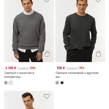
1 349
708
-50%
-73%
o
o
2 699
2 699
o
o
Свитшот с начесом и
Свитшот хлопковый с круглым
контрастны...
вы...