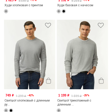
1 023
1 192
-77%
-71%
o
o
4 549
4 254
o
o
Худи хлопковая с принтом
Худи базовая с начесом
749
1 199
-42%
-25%
o
o
1 299
1 599
o
o
Свитшот хлопковый с длинным
Свитшот трикотажный с
ру...
длинным ...