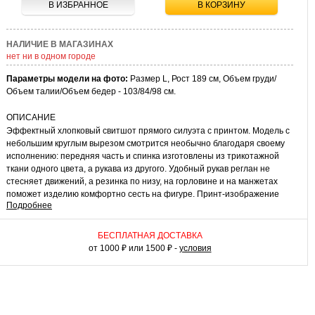
В ИЗБРАННОЕ
В КОРЗИНУ
НАЛИЧИЕ В МАГАЗИНАХ
нет ни в одном городе
Параметры модели на фото:
Размер L, Рост 189 см, Объем груди/
Объем талии/Объем бедер - 103/84/98 см.
ОПИСАНИЕ
Эффектный хлопковый свитшот прямого силуэта с принтом. Модель с
небольшим круглым вырезом смотрится необычно благодаря своему
исполнению: передняя часть и спинка изготовлены из трикотажной
ткани одного цвета, а рукава из другого. Удобный рукав реглан не
стесняет движений, а резинка по низу, на горловине и на манжетах
поможет изделию комфортно сесть на фигуре. Принт-изображение
Подробнее
земного полушария, вдохновляющие надписи на английском языке и
географические координаты привлекают внимание и создают особое
настроение.
БЕСПЛАТНАЯ ДОСТАВКА
от 1000 ₽ или 1500 ₽ -
условия
КАК НОСИТЬ
Свитшот с принтом – подходящий вариант для вашего повседневного
и спортивного гардероба. Модель универсальна и хорошо сочетается
с джинсами, чиносами и джоггерами. Необычный принт позволит не
думать о дополнительных аксессуарах и превратит свитшот в