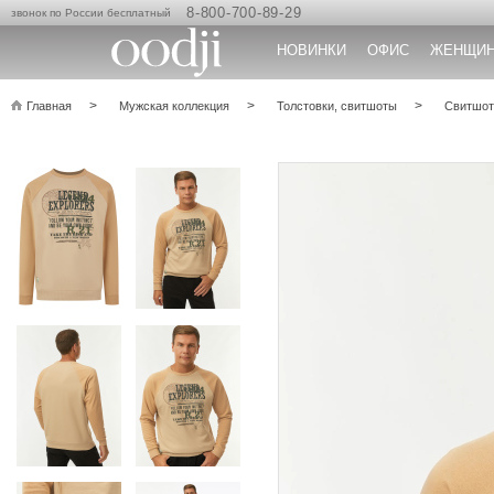
8-800-700-89-29
звонок по России бесплатный
НОВИНКИ
ОФИС
ЖЕНЩИ
Главная
Мужская коллекция
Толстовки, свитшоты
Свитшот