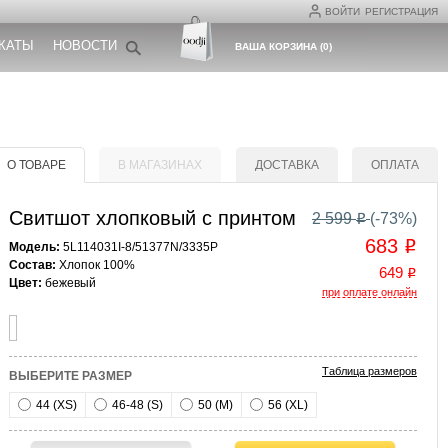
ВОЙТИ
РЕГИСТРАЦИЯ
КАТЫ
НОВОСТИ
ВАША КОРЗИНА
(
0
)
О ТОВАРЕ
В МАГАЗИНАХ
ДОСТАВКА
ОПЛАТА
Свитшот хлопковый с принтом
2 599
(-
73
%)
o
683
o
Модель:
5L114031I-8/51377N/3335P
Состав:
Хлопок 100%
649
o
Цвет:
бежевый
при оплате онлайн
Таблица размеров
ВЫБЕРИТЕ РАЗМЕР
44 (XS)
46-48 (S)
50 (M)
56 (XL)