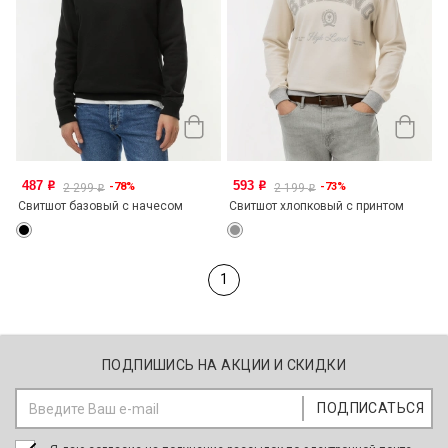
487
593
-78%
-73%
o
o
2 299
2 199
o
o
Свитшот базовый с начесом
Свитшот хлопковый с принтом
1
ПОДПИШИСЬ НА АКЦИИ И СКИДКИ