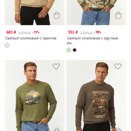
683
551
-73%
-78%
o
o
2 599
2 599
o
o
Свитшот хлопковый с принтом
Свитшот хлопковый с круглым
вы...