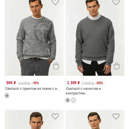
944
1 349
-74%
-50%
o
o
3 699
2 699
o
o
Свитшот с принтом из ткани с н...
Свитшот с начесом и
контрастны...