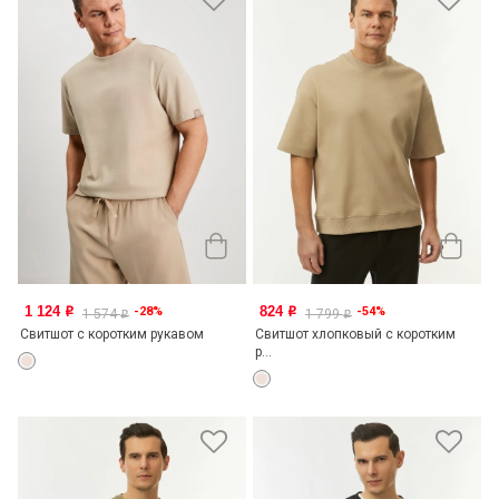
1 124
824
-28%
-54%
o
o
1 574
1 799
o
o
Свитшот с коротким рукавом
Свитшот хлопковый с коротким
р...