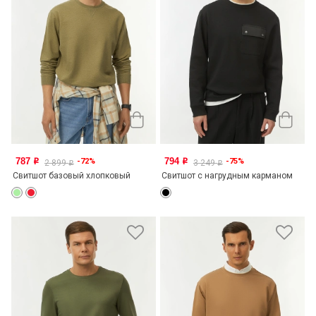
787
794
-72%
-75%
o
o
2 899
3 249
o
o
Свитшот базовый хлопковый
Свитшот с нагрудным карманом