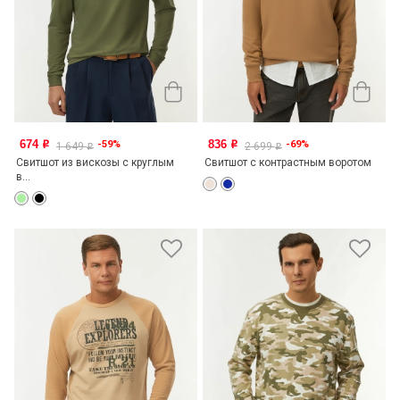
674
836
-59%
-69%
o
o
1 649
2 699
o
o
Свитшот из вискозы с круглым
Свитшот с контрастным воротом
в...