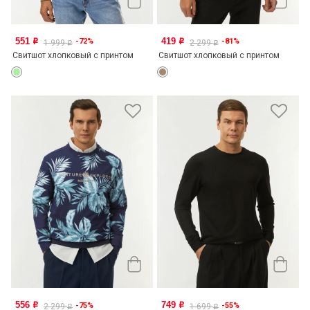
551
419
-72%
-81%
o
o
1 999
2 299
o
o
Свитшот хлопковый с принтом
Свитшот хлопковый с принтом
556
749
-75%
-55%
o
o
2 299
1 699
o
o