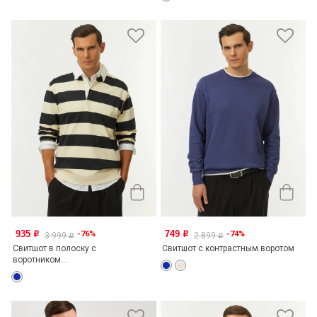
935
749
-76%
-74%
o
o
3 999
2 899
o
o
Свитшот в полоску с
Свитшот с контрастным воротом
воротником...