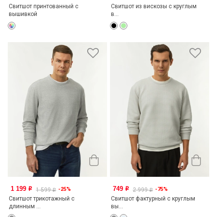
Свитшот принтованный с
Свитшот из вискозы с круглым
вышивкой
в...
1 199
749
-25%
-75%
o
o
1 599
2 999
o
o
Свитшот трикотажный с
Свитшот фактурный с круглым
длинным ...
вы...