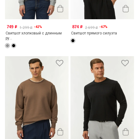
749
874
-42%
-67%
o
o
1 299
2 699
o
o
Свитшот хлопковый с длинным
Свитшот прямого силуэта
ру...