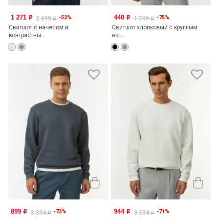
1 271
440
-52%
-75%
o
o
2 699
1 799
o
o
Свитшот с начесом и
Свитшот хлопковый с круглым
контрастны...
вы...
899
944
-73%
-71%
o
o
3 334
3 334
o
o