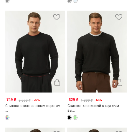
749
629
-75%
-66%
o
o
3 099
1 899
o
o
Свитшот с контрастным воротом
Свитшот хлопковый с круглым
...
вы...