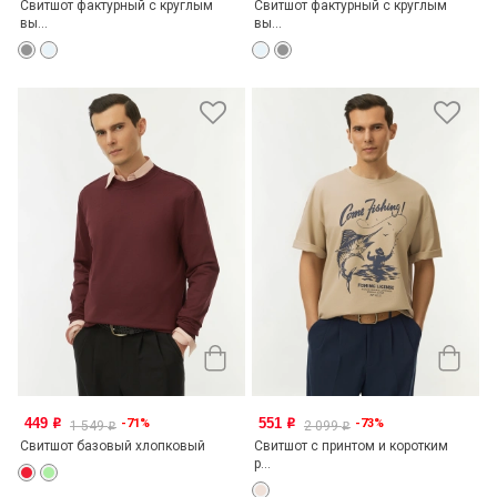
Свитшот фактурный с круглым
Свитшот фактурный с круглым
вы...
вы...
449
551
-71%
-73%
o
o
1 549
2 099
o
o
Свитшот базовый хлопковый
Свитшот с принтом и коротким
р...