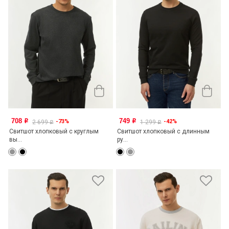
708
749
-73%
-42%
o
o
2 699
1 299
o
o
Свитшот хлопковый с круглым
Свитшот хлопковый с длинным
вы...
ру...