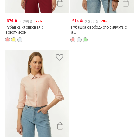
674
514
-70%
-78%
o
o
2 299
2 399
o
o
Рубашка хлопковая с
Рубашка свободного силуэта с
воротником...
а...