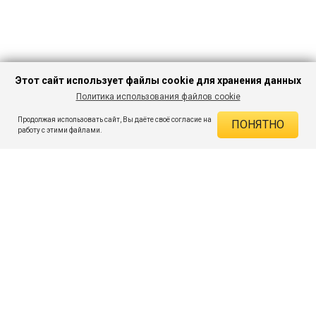
Этот сайт использует файлы cookie для хранения данных
Политика использования файлов cookie
В КОРЗИНУ
1 094 ₽
2 499 ₽
-56%
Продолжая использовать сайт, Вы даёте своё согласие на
ПОНЯТНО
ДЕЙСТВУЮЩИЕ СКИДКИ
работу с этими файлами.
Скидка на товар 56% :
1 405 ₽
ПОДПИШИСЬ НА АКЦИИ И СКИДКИ
При оплате онлайн 5% :
55 ₽
Экономия :
1 460 ₽
Я даю согласие на получение рассылок по электронной почте.
O компании
Таблица размеров
Контакты
Соглашение
Вопросы и ответы
пользователя