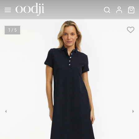
1
/
5