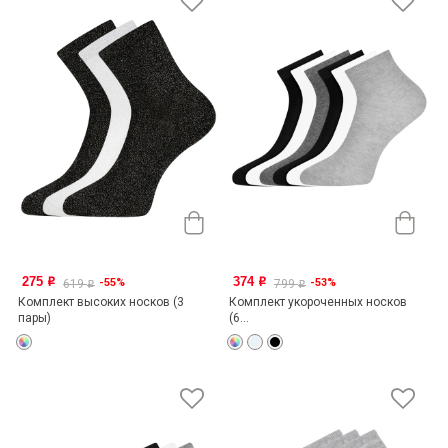
275
374
-55%
-53%
o
o
619
799
o
o
Комплект высоких носков (3
Комплект укороченных носков
пары)
(6...