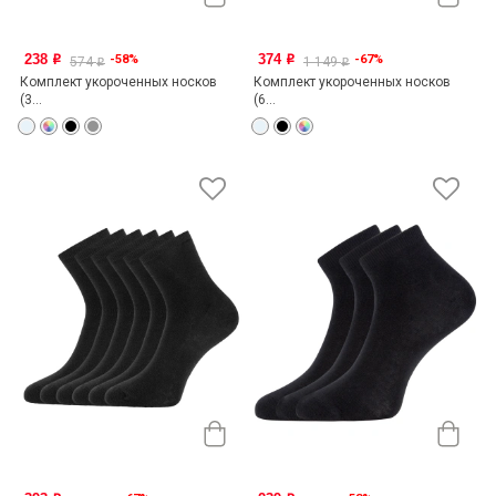
238
374
-58%
-67%
o
o
574
1 149
o
o
Комплект укороченных носков
Комплект укороченных носков
(3...
(6...