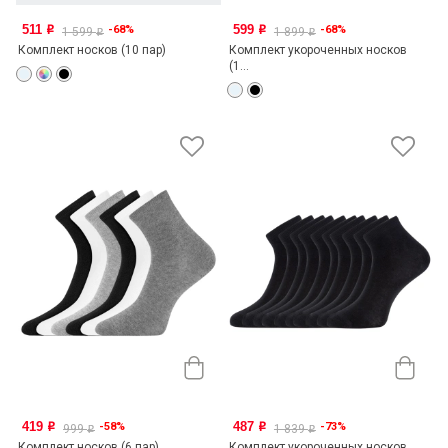
511
599
-68%
-68%
o
o
1 599
1 899
o
o
Комплект носков (10 пар)
Комплект укороченных носков
(1...
419
487
-58%
-73%
o
o
999
1 839
o
o
Комплект носков (6 пар)
Комплект укороченных носков