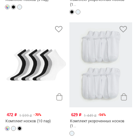
(1...
472
629
-70%
-56%
o
o
1 599
1 449
o
o
Комплект носков (10 пар)
Комплект укороченных носков
(1...