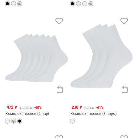
472
238
-60%
-61%
o
o
1 207
620
o
o
Комплект носков (6 пар)
Комплект носков (3 пары)