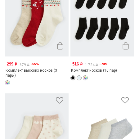
299
516
-55%
-70%
o
o
679
1 724
o
o
Комплект высоких носков (3
Комплект носков (10 пар)
пары)