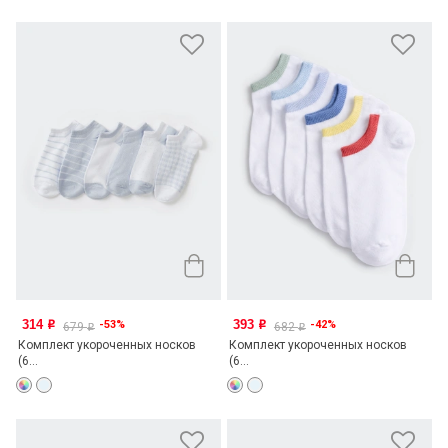
314
393
-53%
-42%
o
o
679
682
o
o
Комплект укороченных носков
Комплект укороченных носков
(6...
(6...