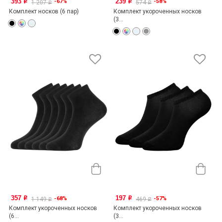
393
239
-67%
-58%
o
o
1 207
574
o
o
Комплект носков (6 пар)
Комплект укороченных носков
(3...
357
197
-68%
-57%
o
o
1 149
469
o
o
Комплект укороченных носков
Комплект укороченных носков
(6...
(3...