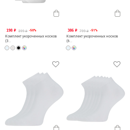
198
386
-50%
-51%
o
o
399
799
o
o
Комплект укороченных носков
Комплект укороченных носков
(3...
(6...