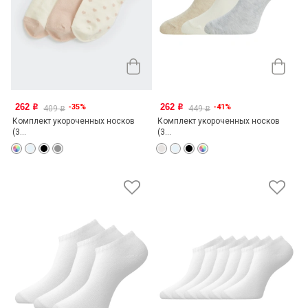
262
262
-35%
-41%
o
o
409
449
o
o
Комплект укороченных носков
Комплект укороченных носков
(3...
(3...