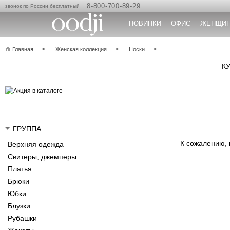
8-800-700-89-29
звонок по России бесплатный
НОВИНКИ
ОФИС
ЖЕНЩИ
Главная
Женская коллекция
Носки
К
ГРУППА
К сожалению,
Верхняя одежда
Свитеры, джемперы
Платья
Брюки
Юбки
Блузки
Рубашки