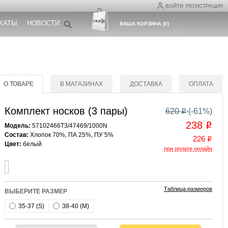
ВОЙТИ
РЕГИСТРАЦИЯ
КАТЫ
НОВОСТИ
ВАША КОРЗИНА
(
0
)
О ТОВАРЕ
В МАГАЗИНАХ
ДОСТАВКА
ОПЛАТА
Комплект носков (3 пары)
620
(-
61
%)
o
238
o
Модель:
57102466T3/47469/1000N
Состав:
Хлопок 70%, ПА 25%, ПУ 5%
226
o
Цвет:
белый
при оплате онлайн
Таблица размеров
ВЫБЕРИТЕ РАЗМЕР
35-37 (S)
38-40 (M)