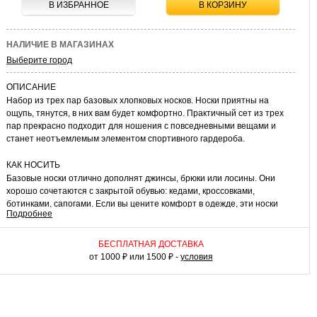
В ИЗБРАННОЕ
В КОРЗИНУ
НАЛИЧИЕ В МАГАЗИНАХ
Выберите город
ОПИСАНИЕ
Набор из трех пар базовых хлопковых носков. Носки приятны на
ощупь, тянутся, в них вам будет комфортно. Практичный сет из трех
пар прекрасно подходит для ношения с повседневными вещами и
станет неотъемлемым элементом спортивного гардероба.
КАК НОСИТЬ
Базовые носки отлично дополнят джинсы, брюки или лосины. Они
хорошо сочетаются с закрытой обувью: кедами, кроссовками,
ботинками, сапогами. Если вы цените комфорт в одежде, эти носки
Подробнее
займут особое место в вашем повседневном гардеробе.
БЕСПЛАТНАЯ ДОСТАВКА
от 1000 ₽ или 1500 ₽ -
условия