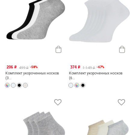
206
374
-58%
-67%
o
o
499
1 149
o
o
Комплект укороченных носков
Комплект укороченных носков
(3...
(6...