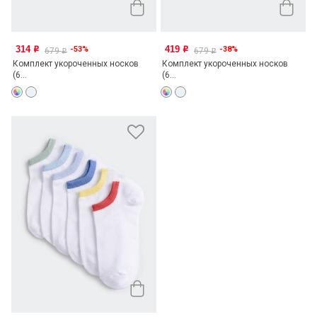
314
419
-53%
-38%
o
o
679
679
o
o
Комплект укороченных носков
Комплект укороченных носков
(6...
(6...