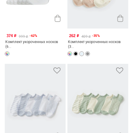
374
262
-62%
-35%
o
o
999
409
o
o
Комплект укороченных носков
Комплект укороченных носков
(6...
(3...