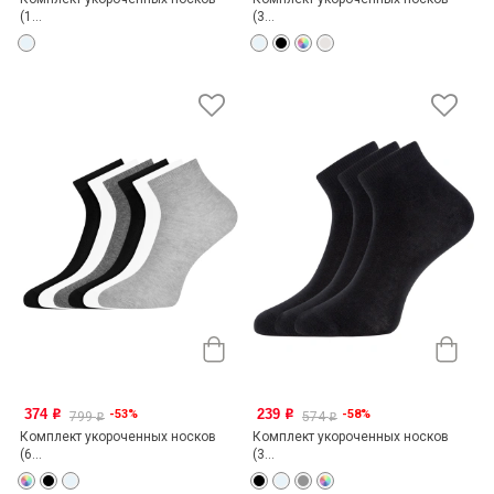
(1...
(3...
374
239
-53%
-58%
o
o
799
574
o
o
Комплект укороченных носков
Комплект укороченных носков
(6...
(3...