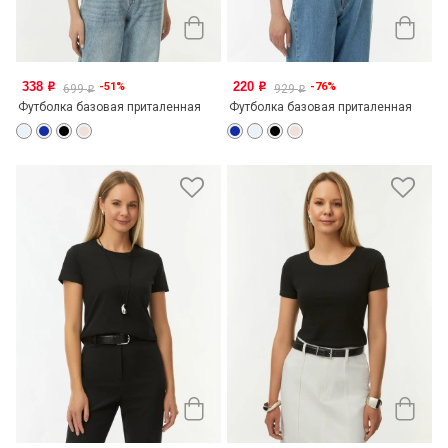
338
220
-51%
-76%
o
o
699
929
o
o
Футболка базовая приталенная
Футболка базовая приталенная