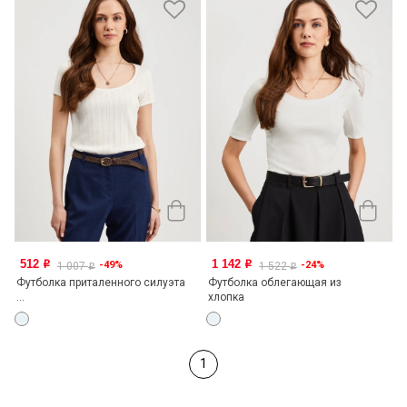
512
1 142
-49%
-24%
o
o
1 007
1 522
o
o
Футболка приталенного силуэта
Футболка облегающая из
...
хлопка
1