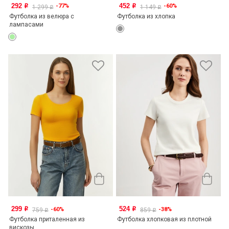
292
452
-77%
-60%
o
o
1 299
1 149
o
o
Футболка из велюра с
Футболка из хлопка
лампасами
299
524
-60%
-38%
o
o
759
859
o
o
Футболка приталенная из
Футболка хлопковая из плотной
вискозы
...