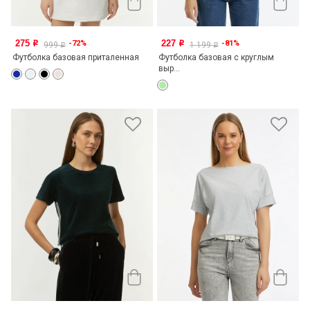
275
227
-72%
-81%
o
o
999
1 199
o
o
Футболка базовая приталенная
Футболка базовая с круглым
выр...