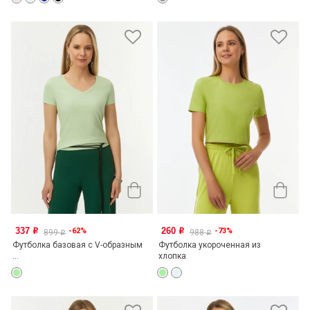
337
260
-62%
-73%
o
o
899
988
o
o
Футболка базовая с V-образным
Футболка укороченная из
...
хлопка