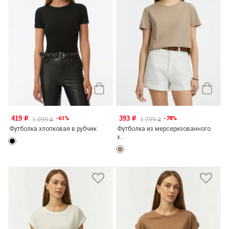
419
393
-61%
-78%
o
o
1 099
1 799
o
o
Футболка хлопковая в рубчик
Футболка из мерсеризованного
х...