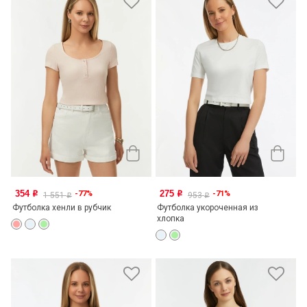
354
275
-77%
-71%
o
o
1 551
953
o
o
Футболка хенли в рубчик
Футболка укороченная из
хлопка