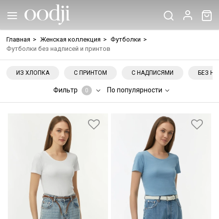
Главная
>
Женская коллекция
>
Футболки
>
Футболки без надписей и принтов
ИЗ ХЛОПКА
С ПРИНТОМ
С НАДПИСЯМИ
БЕЗ Н
Фильтр
По популярности
0