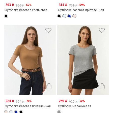
393
314
-52%
-59%
o
o
820
771
o
o
Футболка базовая хлопковая
Футболка базовая приталенная
224
259
-76%
-72%
o
o
954
929
o
o
Футболка базовая приталенная
Футболка меланжевая