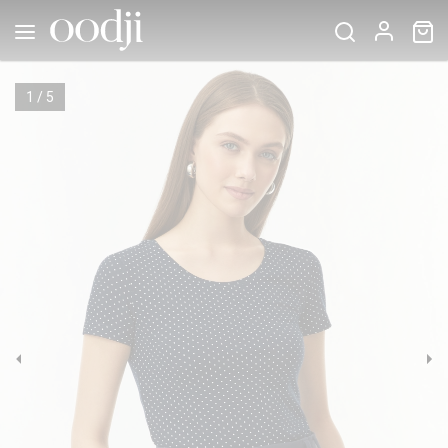
1
/
5