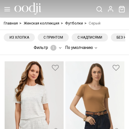
Главная
>
Женская коллекция
>
Футболки
>
Серый
ИЗ ХЛОПКА
С ПРИНТОМ
С НАДПИСЯМИ
БЕЗ Н
Фильтр
По умолчанию
1