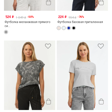
524
224
-50%
-76%
o
o
1 049
954
o
o
Футболка меланжевая прямого
Футболка базовая приталенная
си...