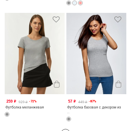
259
57
-72%
-87%
o
o
929
449
o
o
Футболка меланжевая
Футболка базовая с декором из
...