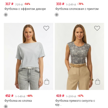
317
333
-56%
-73%
o
o
729
1 249
o
o
Футболка с эффектом деворе
Футболка хлопковая с принтом
452
419
-60%
-67%
o
o
1 149
1 299
o
o
Футболка из хлопка
Футболка прямого силуэта с
кру...