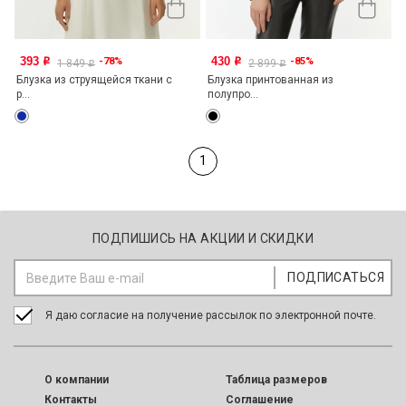
393
430
-78%
-85%
o
o
1 849
2 899
o
o
Блузка из струящейся ткани с
Блузка принтованная из
р...
полупро...
1
ПОДПИШИСЬ НА АКЦИИ И СКИДКИ
Я даю согласие на получение рассылок по электронной почте.
O компании
Таблица размеров
Контакты
Соглашение