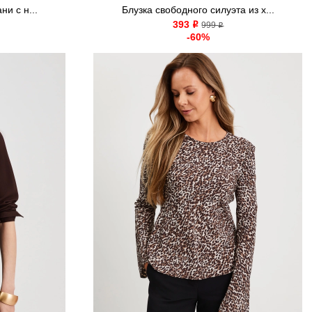
ни с н...
Блузка свободного силуэта из х...
393
o
999
o
-60%