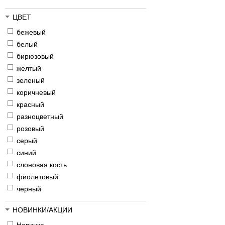
ЦВЕТ
бежевый
белый
бирюзовый
желтый
зеленый
коричневый
красный
разноцветный
розовый
серый
синий
слоновая кость
фиолетовый
черный
НОВИНКИ/АКЦИИ