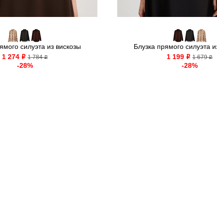
ямого силуэта из вискозы
Блузка прямого силуэта и
1 274
1 199
o
1 784
o
1 679
o
o
-28%
-28%