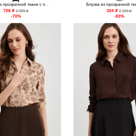
з прозрачной ткани с п...
Блузка из прозрачной тка
708
354
o
2 399
o
2 199
o
o
-70%
-83%