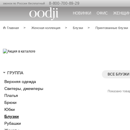
8-800-700-89-29
звонок по России бесплатный
НОВИНКИ
ОФИС
ЖЕНЩИ
Главная
Женская коллекция
Блузки
Принтованные блузки
ГРУППА
ВСЕ БЛУЗКИ
Верхняя одежда
Свитеры, джемперы
Показано товар
Платья
Брюки
Юбки
Блузки
Рубашки