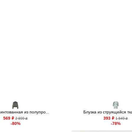
ринтованная из полупро...
Блузка из струящейся тка
569
393
o
2 899
o
1 849
o
o
-80%
-78%