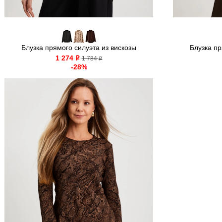
Блузка прямого силуэта из вискозы
Блузка пр
1 274
o
1 784
o
-28%