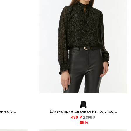
ни с р...
Блузка принтованная из полупро...
430
o
2 899
o
-85%