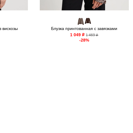
з вискозы
Блузка принтованная с завязками
1 049
o
1 469
o
-28%