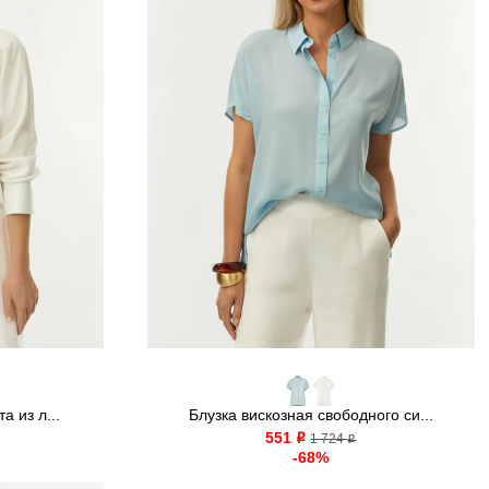
а из л...
Блузка вискозная свободного си...
551
o
1 724
o
-68%