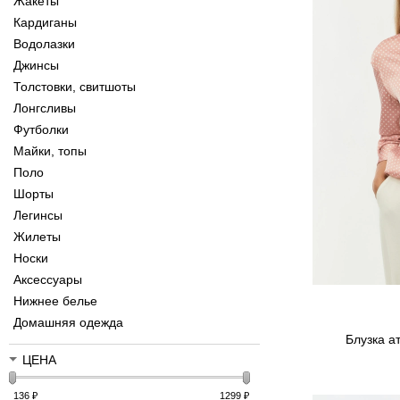
Жакеты
Кардиганы
Водолазки
Джинсы
Толстовки, свитшоты
Лонгсливы
Футболки
Майки, топы
Поло
Шорты
Легинсы
Жилеты
Носки
Аксессуары
Нижнее белье
Домашняя одежда
Блузка а
ЦЕНА
136
₽
1299
₽