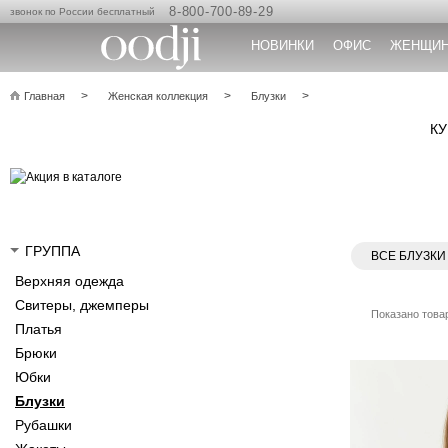
8-800-700-89-29
звонок по России бесплатный
НОВИНКИ
ОФИС
ЖЕНЩИ
Главная
Женская коллекция
Блузки
КУ
ГРУППА
ВСЕ БЛУЗКИ
Верхняя одежда
Свитеры, джемперы
Показано товар
Платья
Брюки
Юбки
Блузки
Рубашки