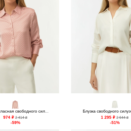
тласная свободного сил...
Блузка свободного силуэт
974
1 295
o
2 414
o
2 644
o
o
-59%
-51%