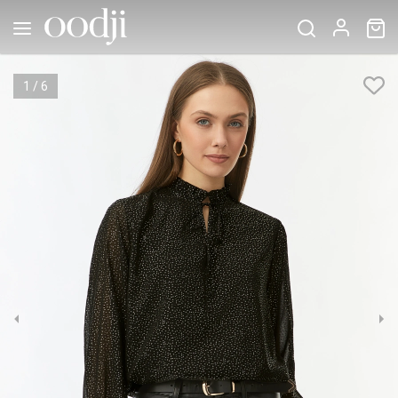
1
/
6