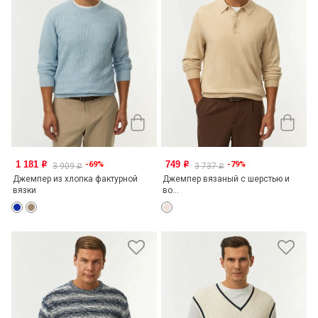
1 181
749
-69%
-79%
o
o
3 909
3 737
o
o
Джемпер из хлопка фактурной
Джемпер вязаный с шерстью и
вязки
во...