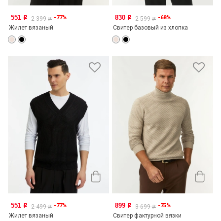
551
830
-77%
-68%
o
o
2 399
2 599
o
o
Жилет вязаный
Свитер базовый из хлопка
551
899
-77%
-75%
o
o
2 499
3 699
o
o
Жилет вязаный
Свитер фактурной вязки