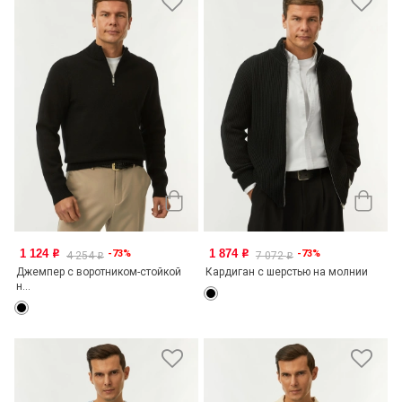
1 124
1 874
-73%
-73%
o
o
4 254
7 072
o
o
Джемпер с воротником-стойкой
Кардиган с шерстью на молнии
н...