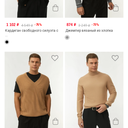
1 102
874
-75%
-73%
o
o
4 549
3 249
o
o
Кардиган свободного силуэта с
Джемпер вязаный из хлопка
...