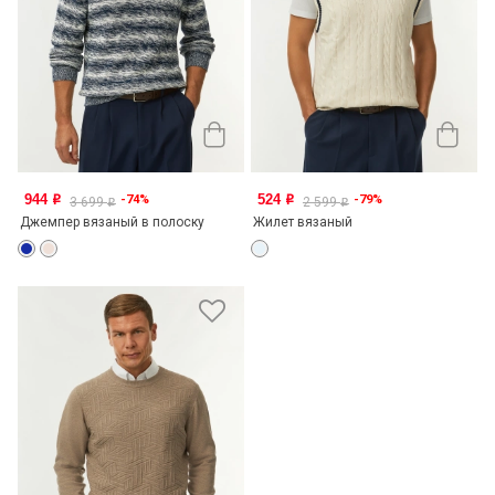
944
524
-74%
-79%
o
o
3 699
2 599
o
o
Джемпер вязаный в полоску
Жилет вязаный