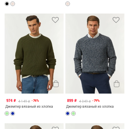
974
899
-76%
-79%
o
o
4 149
4 349
o
o
Джемпер вязаный из хлопка
Джемпер вязаный из хлопка