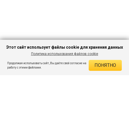
Этот сайт использует файлы cookie для хранения данных
Политика использования файлов cookie
В КОРЗИНУ
892 ₽
3 249 ₽
-72%
Продолжая использовать сайт, Вы даёте своё согласие на
ПОНЯТНО
ДЕЙСТВУЮЩИЕ СКИДКИ
работу с этими файлами.
Скидка на товар 72% :
2 357 ₽
ПОДПИШИСЬ НА АКЦИИ И СКИДКИ
При оплате онлайн 5% :
45 ₽
Экономия :
2 402 ₽
Я даю согласие на получение рассылок по электронной почте.
O компании
Таблица размеров