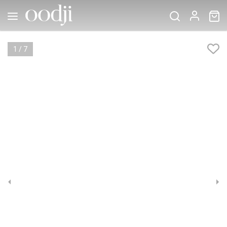
1
/
7