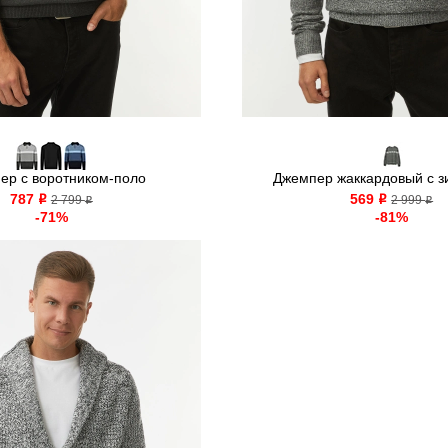
ер с воротником-поло
Джемпер жаккардовый с зи
787
569
o
2 799
o
2 999
o
o
-71%
-81%