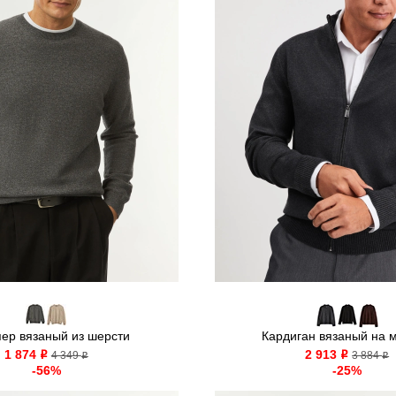
ер вязаный из шерсти
Кардиган вязаный на 
1 874
2 913
o
4 349
o
3 884
o
o
-56%
-25%