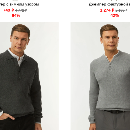
тер с зимним узором
Джемпер фактурной 
749
1 274
o
4 772
o
2 199
o
o
-84%
-42%