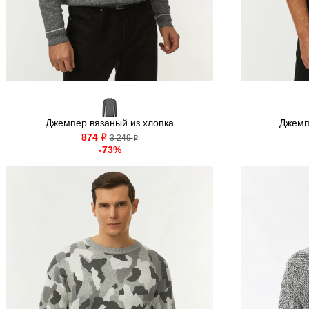
Джемпер вязаный из хлопка
Джемп
874
o
3 249
o
-73%