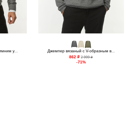
мним у...
Джемпер вязаный с V-образным в...
862
o
2 999
o
-71%