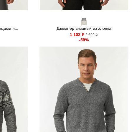
цами н...
Джемпер вязаный из хлопка
1 102
o
2 699
o
-59%