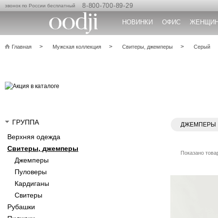
8-800-700-89-29
звонок по России бесплатный
НОВИНКИ
ОФИС
ЖЕНЩИ
Главная
Мужская коллекция
Свитеры, джемперы
Серый
ГРУППА
ДЖЕМПЕРЫ
Верхняя одежда
Свитеры, джемперы
Показано товар
Джемперы
Пуловеры
Кардиганы
Свитеры
Рубашки