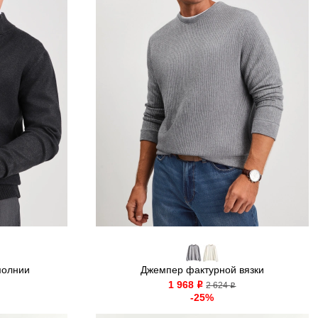
молнии
Джемпер фактурной вязки
1 968
o
2 624
o
-25%