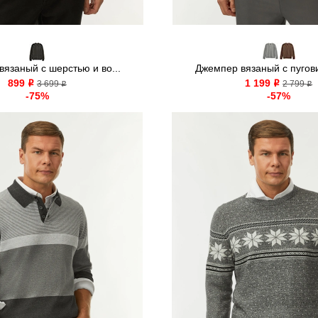
язаный с шерстью и во...
Джемпер вязаный с пугови
899
1 199
o
3 699
o
2 799
o
o
-75%
-57%