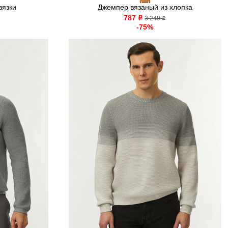
вязки
Джемпер вязаный из хлопка
787
o
3 249
o
-75%