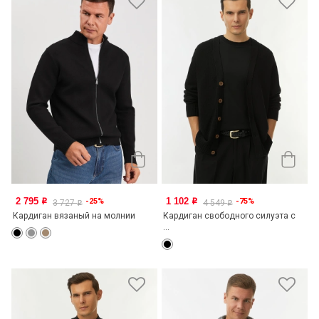
2 795
1 102
-25%
-75%
o
o
3 727
4 549
o
o
Кардиган вязаный на молнии
Кардиган свободного силуэта с
...