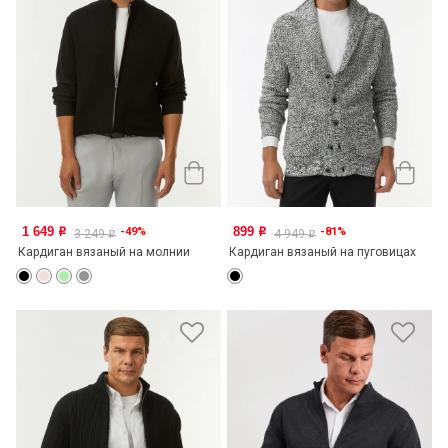
1 649
899
-49%
-81%
o
o
3 249
4 949
o
o
Кардиган вязаный на молнии
Кардиган вязаный на пуговицах