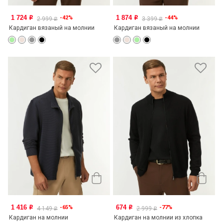
1 724
1 874
-42%
-44%
o
o
2 999
3 399
o
o
Кардиган вязаный на молнии
Кардиган вязаный на молнии
1 416
674
-65%
-77%
o
o
4 149
2 999
o
o
Кардиган на молнии
Кардиган на молнии из хлопка