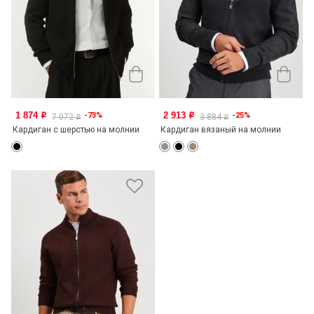
1 874
2 913
-73%
-25%
o
o
7 072
3 884
o
o
Кардиган с шерстью на молнии
Кардиган вязаный на молнии