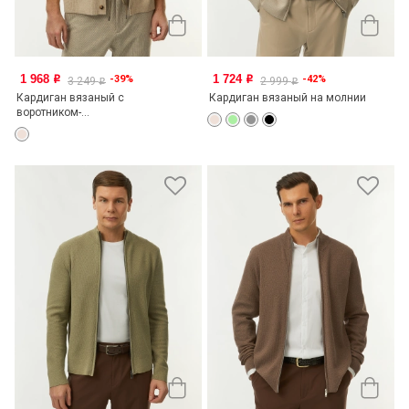
1 968
1 724
-39%
-42%
o
o
3 249
2 999
o
o
Кардиган вязаный с
Кардиган вязаный на молнии
воротником-...