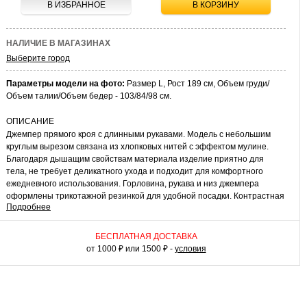
В ИЗБРАННОЕ
В КОРЗИНУ
НАЛИЧИЕ В МАГАЗИНАХ
Выберите город
Параметры модели на фото:
Размер L, Рост 189 см, Объем груди/
Объем талии/Объем бедер - 103/84/98 см.
ОПИСАНИЕ
Джемпер прямого кроя с длинными рукавами. Модель с небольшим
круглым вырезом связана из хлопковых нитей с эффектом мулине.
Благодаря дышащим свойствам материала изделие приятно для
тела, не требует деликатного ухода и подходит для комфортного
ежедневного использования. Горловина, рукава и низ джемпера
оформлены трикотажной резинкой для удобной посадки. Контрастная
Подробнее
строчка на манжетах и горловине добавляет ноты оригинальности.
КАК НОСИТЬ
БЕСПЛАТНАЯ ДОСТАВКА
Этот джемпер поможет вам составить множество комплектов для
от 1000 ₽ или 1500 ₽ -
условия
работы, учебы и культурного досуга. Сочетайте его с джинсами
различного кроя и посадки, офисными брюками или удобными
чиносами. Достойное вложение в мужской гардероб.