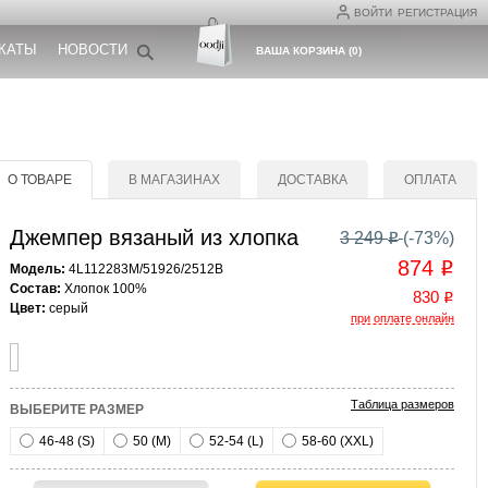
ВОЙТИ
РЕГИСТРАЦИЯ
КАТЫ
НОВОСТИ
ВАША КОРЗИНА
(
0
)
О ТОВАРЕ
В МАГАЗИНАХ
ДОСТАВКА
ОПЛАТА
Джемпер вязаный из хлопка
3 249
(-
73
%)
o
874
o
Модель:
4L112283M/51926/2512B
Состав:
Хлопок 100%
830
o
Цвет:
серый
при оплате онлайн
Таблица размеров
ВЫБЕРИТЕ РАЗМЕР
46-48 (S)
50 (M)
52-54 (L)
58-60 (XXL)