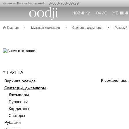
8-800-700-89-29
звонок по России бесплатный
НОВИНКИ
ОФИС
ЖЕНЩИ
Главная
Мужская коллекция
Свитеры, джемперы
Розовый
ГРУППА
К сожалению,
Верхняя одежда
Свитеры, джемперы
Джемперы
Пуловеры
Кардиганы
Свитеры
Рубашки