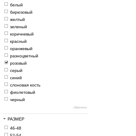
белый
бирюзовый
желтый
зеленый
коричневый
красный
оранжевый
разноцветный
розовый
серый
синий
слоновая кость
фиолетовый
черный
РАЗМЕР
46-48
52-54