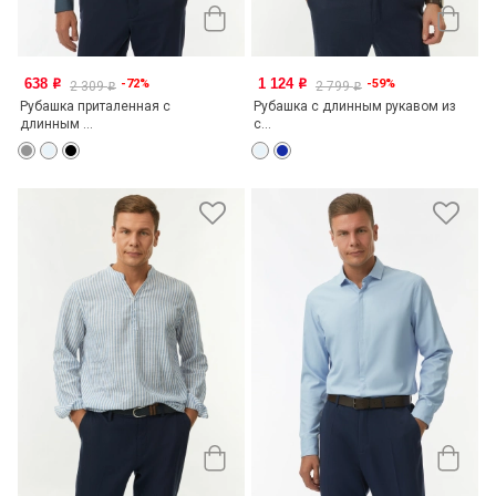
638
1 124
-72%
-59%
o
o
2 309
2 799
o
o
Рубашка приталенная с
Рубашка с длинным рукавом из
длинным ...
с...