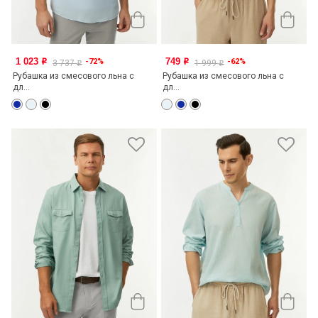
1 023
749
-72%
-62%
o
o
3 737
1 999
o
o
Рубашка из смесового льна с
Рубашка из смесового льна с
дл...
дл...