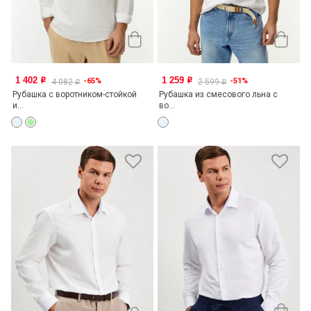
1 402
1 259
-65%
-51%
o
o
4 082
2 599
o
o
Рубашка с воротником-стойкой
Рубашка из смесового льна с
и...
во...