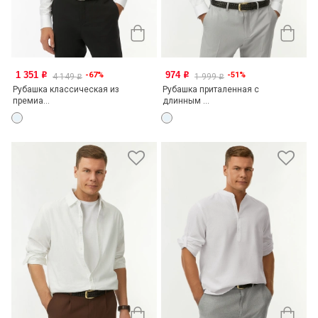
1 351
974
-67%
-51%
o
o
4 149
1 999
o
o
Рубашка классическая из
Рубашка приталенная с
премиа...
длинным ...