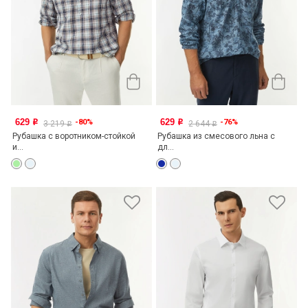
629
629
-80%
-76%
o
o
3 219
2 644
o
o
Рубашка с воротником-стойкой
Рубашка из смесового льна с
и...
дл...