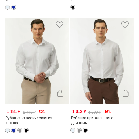
1 181
1 012
-52%
-46%
o
o
2 499
1 899
o
o
Рубашка классическая из
Рубашка приталенная с
хлопка
длинным ...