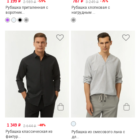
1 199
787
-59%
-75%
o
o
2 989
3 249
o
o
Рубашка приталенная с
Рубашка хлопковая с
воротник...
нагрудным ...
1 349
-48%
o
2 644
o
Рубашка классическая из
Рубашка из смесового льна с
фактур...
дл...