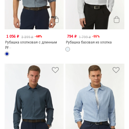
1 056
794
-68%
-55%
o
o
3 399
1 799
o
o
Рубашка хлопковая с длинным
Рубашка базовая из хлопка
ру...