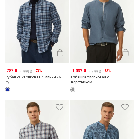
787
1 063
-73%
-62%
o
o
2 999
2 799
o
o
Рубашка хлопковая с длинным
Рубашка хлопковая с
ру...
воротником...