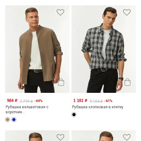
984
1 181
-64%
-61%
o
o
2 799
3 104
o
o
Рубашка вельветовая с
Рубашка хлопковая в клетку
воротник...