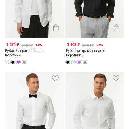
1 274
1 402
-58%
-54%
o
o
3 104
3 104
o
o
Рубашка приталенная с
Рубашка приталенная с
воротник...
воротник...