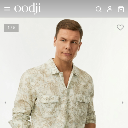
1
/
5