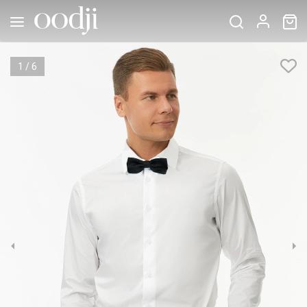
1
/
6