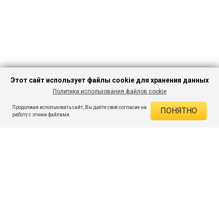
Этот сайт использует файлы cookie для хранения данных
Политика использования файлов cookie
В КОРЗИНУ
1 874 ₽
3 569 ₽
-47%
Продолжая использовать сайт, Вы даёте своё согласие на
ПОНЯТНО
ДЕЙСТВУЮЩИЕ СКИДКИ
работу с этими файлами.
Скидка на товар 47% :
1 695 ₽
ПОДПИШИСЬ НА АКЦИИ И СКИДКИ
При оплате онлайн 5% :
94 ₽
Экономия :
1 789 ₽
Я даю согласие на получение рассылок по электронной почте.
O компании
Таблица размеров