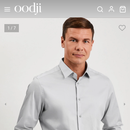
1
/
7