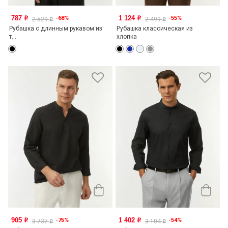
787
1 124
-68%
-55%
o
o
2 529
2 499
o
o
Рубашка с длинным рукавом из
Рубашка классическая из
т...
хлопка
905
1 402
-75%
-54%
o
o
3 737
3 104
o
o