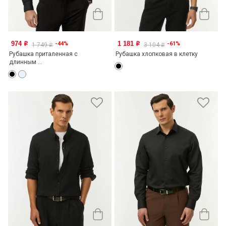
974
1 181
-44%
-61%
o
o
1 749
3 104
o
o
Рубашка приталенная с
Рубашка хлопковая в клетку
длинным ...