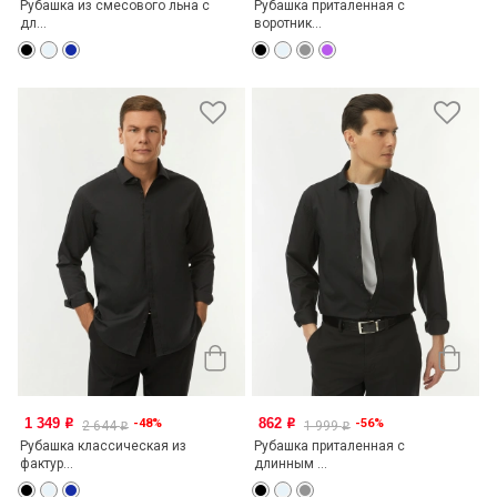
Рубашка из смесового льна с
Рубашка приталенная с
дл...
воротник...
1 349
862
-48%
-56%
o
o
2 644
1 999
o
o
Рубашка классическая из
Рубашка приталенная с
фактур...
длинным ...