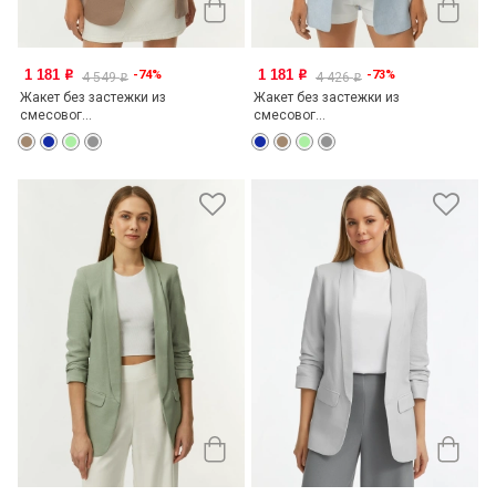
1 181
1 181
-74%
-73%
o
o
4 549
4 426
o
o
Жакет без застежки из
Жакет без застежки из
смесовог...
смесовог...