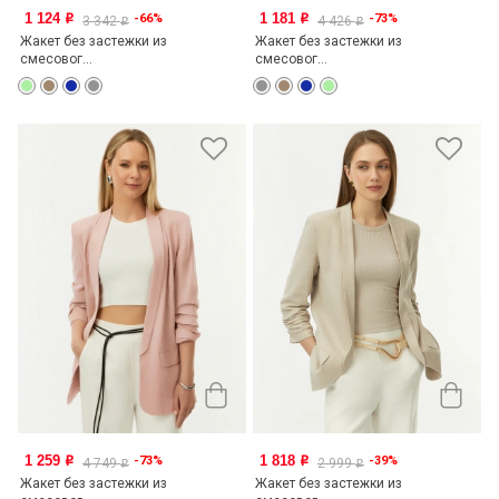
1 124
1 181
-66%
-73%
o
o
3 342
4 426
o
o
Жакет без застежки из
Жакет без застежки из
смесовог...
смесовог...
1 259
1 818
-73%
-39%
o
o
4 749
2 999
o
o
Жакет без застежки из
Жакет без застежки из