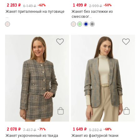
2 283
1 499
-62%
-50%
o
o
6 149
2 999
o
o
Жакет приталенный на пуговице
Жакет без застежки из
...
смесовог...
2 078
1 649
-71%
-68%
o
o
7 417
5 232
o
o
Жакет укороченный из твида
Жакет из фактурной ткани