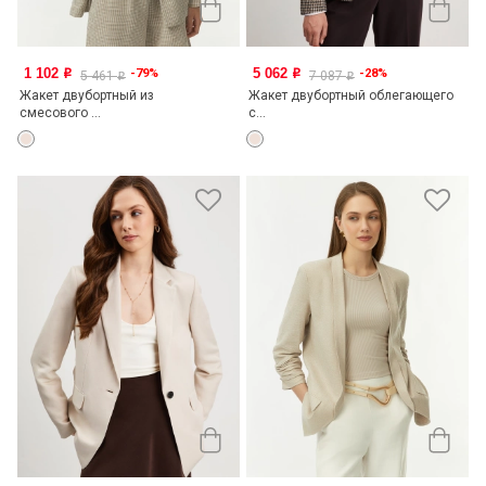
1 102
5 062
-79%
-28%
o
o
5 461
7 087
o
o
Жакет двубортный из
Жакет двубортный облегающего
смесового ...
с...