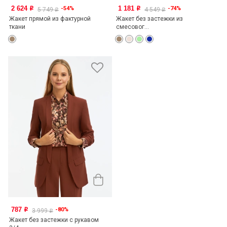
2 624
1 181
-54%
-74%
o
o
5 749
4 549
o
o
Жакет прямой из фактурной
Жакет без застежки из
ткани
смесовог...
787
-80%
o
3 999
o
Жакет без застежки с рукавом