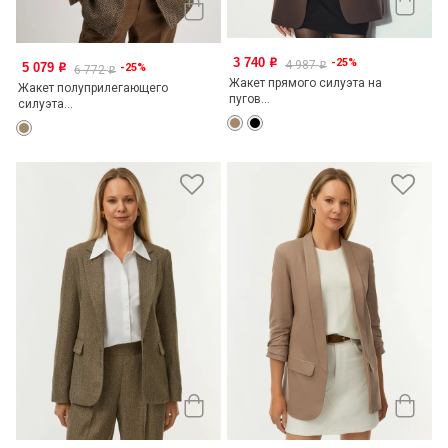
3 740
-25%
o
4 987
5 079
o
-25%
o
6 772
o
Жакет прямого силуэта на
Жакет полуприлегающего
пугов...
силуэта...