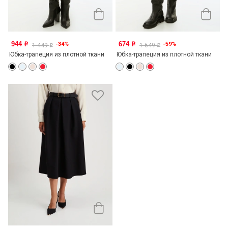
944
674
-34%
-59%
o
o
1 449
1 649
o
o
Юбка-трапеция из плотной ткани
Юбка-трапеция из плотной ткани