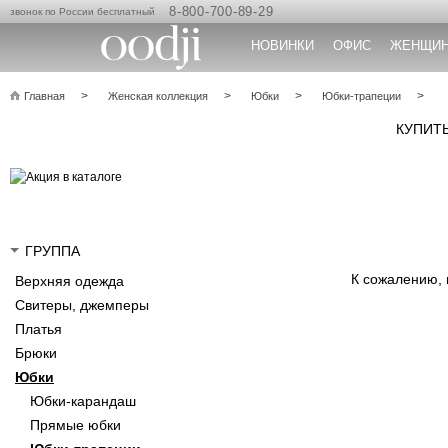
8-800-700-89-29
звонок по России бесплатный
НОВИНКИ
ОФИС
ЖЕНЩИ
Главная
Женская коллекция
Юбки
Юбки-трапеции
КУПИТ
ГРУППА
К сожалению,
Верхняя одежда
Свитеры, джемперы
Платья
Брюки
Юбки
Юбки-карандаш
Прямые юбки