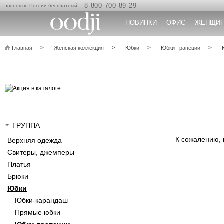
8-800-700-89-29
звонок по России бесплатный
НОВИНКИ
ОФИС
ЖЕНЩИ
Главная
Женская коллекция
Юбки
Юбки-трапеции
ГРУППА
К сожалению,
Верхняя одежда
Свитеры, джемперы
Платья
Брюки
Юбки
Юбки-карандаш
Прямые юбки