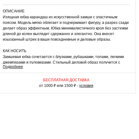
ОПИСАНИЕ
Изящная юбка-карандаш из искусственной замши с эластичным
поясом. Модель мягко облегает и подчеркивает фигуру, а разрез сзади
делает образ эффектным. Юбка минималистичного кроя без застежки
длиной до колен выглядит сдержанно и элегантно. Она внесет
изысканный штрих в ваши повседневные и деловые образы.
КАК НОСИТЬ
Замшевая юбка сочетается с блузками, рубашками, топами, легкими
джемперами и пуловерами. Стильный деловой образ получится с
Подробнее
водолазкой, приталенным жакетом и лодочками или ботильонами.
Если вы хотите создать романтичный вечерний комплект для
свидания или похода в театр, наденьте кружевной топ или пуловер
БЕСПЛАТНАЯ ДОСТАВКА
крупной вязки и босоножки на танкетке, лодочки или ботильоны на
от 1000 ₽ или 1500 ₽ -
условия
шпильке. Универсальная модель для вашего гардероба!